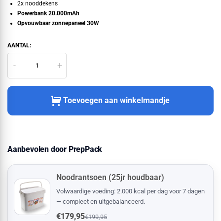
Nooddekens (2 stuks)
€2,99
2x nooddekens
Powerbank 20.000mAh
LED Noodlamp (incl. batterijen) × 3
€29,85
Opvouwbaar zonnepaneel 30W
Totaal losse producten
€274,54
Jouw prijs
€189,00
AANTAL:
Je voordeel
- €85,54
-
+
Toevoegen aan winkelmandje
Aanbevolen door PrepPack
Noodrantsoen (25jr houdbaar)
Volwaardige voeding: 2.000 kcal per dag voor 7 dagen
— compleet en uitgebalanceerd.
€179,95
€199,95