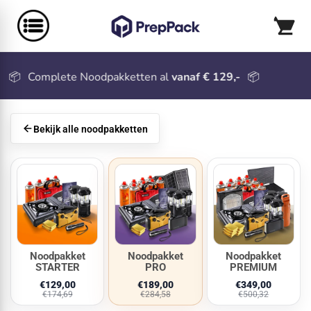
mplete Noodpakketten al
vanaf € 129,-
📦
🏆
#1 
Bekijk alle noodpakketten
Noodpakket
Noodpakket
Noodpakket
STARTER
PRO
PREMIUM
€129,00
€189,00
€349,00
€174,69
€284,58
€500,32