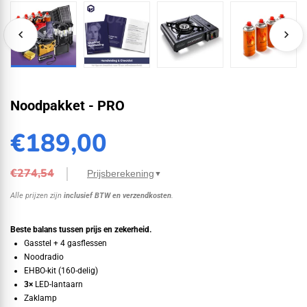
Noodpakket - PRO
€189,00
€274,54
Prijsberekening
▼
Alle prijzen zijn
inclusief BTW en verzendkosten
.
Gasstel (incl. 4 gasflessen)
€39,95
Noodradio (Dynamo, Batterijen, USB)
€44,95
Beste balans tussen prijs en zekerheid.
Gasstel + 4 gasflessen
Powerbank 20.000mAh
€49,95
Noodradio
Opvouwbaar Zonnepaneel 30W
€49,95
EHBO-kit (160-delig)
Complete EHBO-kit
€39,95
3×
LED-lantaarn
Zaklamp Orion 280
€16,95
Zaklamp