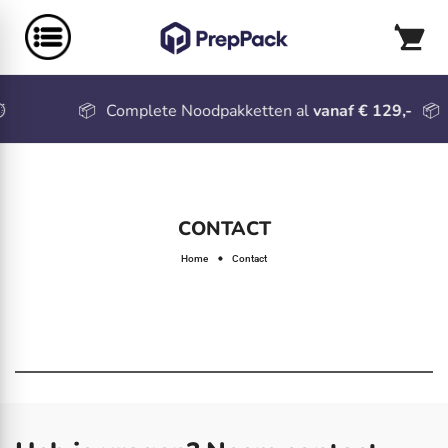
📦
Complete Noodpakketten al
vanaf € 129,-
📦
CONTACT
Home
Contact