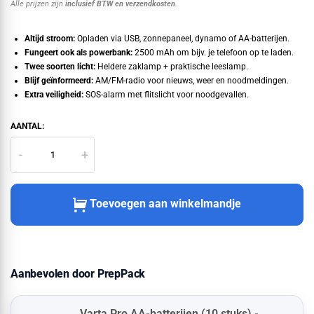
Alle prijzen zijn
inclusief BTW en verzendkosten
.
Altijd stroom:
Opladen via USB, zonnepaneel, dynamo of AA-batterijen.
Fungeert ook als powerbank:
2500 mAh om bijv. je telefoon op te laden.
Twee soorten licht:
Heldere zaklamp + praktische leeslamp.
Blijf geïnformeerd:
AM/FM-radio voor nieuws, weer en noodmeldingen.
Extra veiligheid:
SOS-alarm met flitslicht voor noodgevallen.
AANTAL:
-
+
Toevoegen aan winkelmandje
Aanbevolen door PrepPack
Varta Pro AA-batterijen (10 stuks) -