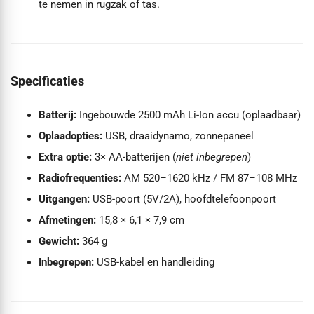
te nemen in rugzak of tas.
Specificaties
Batterij:
Ingebouwde 2500 mAh Li-Ion accu (oplaadbaar)
Oplaadopties:
USB, draaidynamo, zonnepaneel
Extra optie:
3× AA-batterijen (
niet inbegrepen
)
Radiofrequenties:
AM 520–1620 kHz / FM 87–108 MHz
Uitgangen:
USB-poort (5V/2A), hoofdtelefoonpoort
Afmetingen:
15,8 × 6,1 × 7,9 cm
Gewicht:
364 g
Inbegrepen:
USB-kabel en handleiding