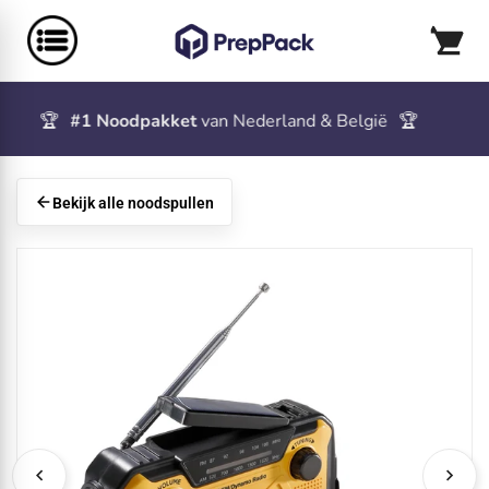
🏆
#1 Noodpakket
van Nederland & België
🏆
🚚
Bekijk alle noodspullen