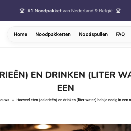
🏆
#1 Noodpakket
van Nederland & België
🏆
🚚
Home
Noodpakketten
Noodspullen
FAQ
IEËN) EN DRINKEN (LITER WA
EEN
ieuws
Hoeveel eten (calorieën) en drinken (liter water) heb je nodig in een 