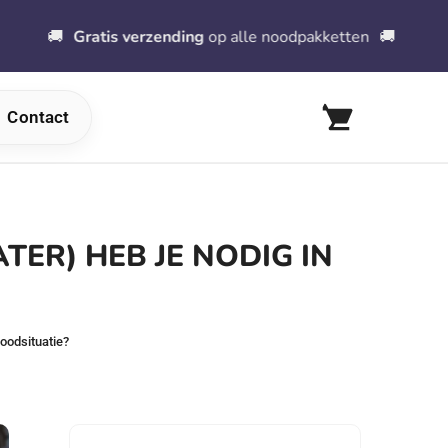
Gratis verzending
op alle noodpakketten
🚚
⚠
️ 
Contact
TER) HEB JE NODIG IN
noodsituatie?