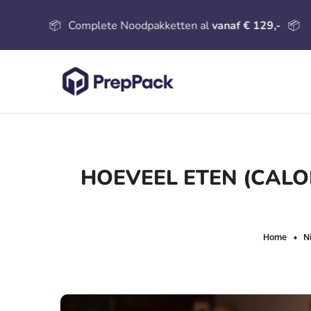
📦
Complete Noodpakketten al
vanaf € 129,-
📦
HOEVEEL ETEN (CALOR
Home
N