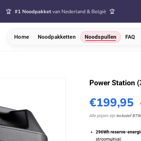
 Noodpakket
van Nederland & België
🏆
🚚
Grati
Home
Noodpakketten
Noodspullen
FAQ
Power Station 
€199,95
Alle prijzen zijn
inclusief BT
296Wh reserve-energi
stroomuitval.