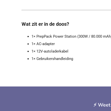
Wat zit er in de doos?
1× PrepPack Power Station (300W / 80.000 mAh
1× AC-adapter
1× 12V-autoladerkabel
1× Gebruikershandleiding
⚡️ Weet