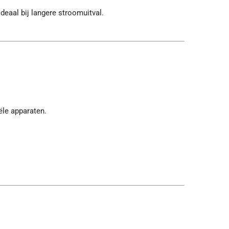
deaal bij langere stroomuitval.
ële apparaten.