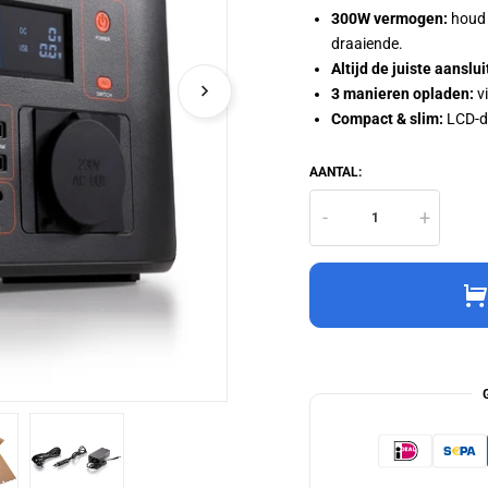
300W vermogen:
houd 
draaiende.
Altijd de juiste aanslui
3 manieren opladen:
vi
Compact & slim:
LCD-di
AANTAL:
-
+