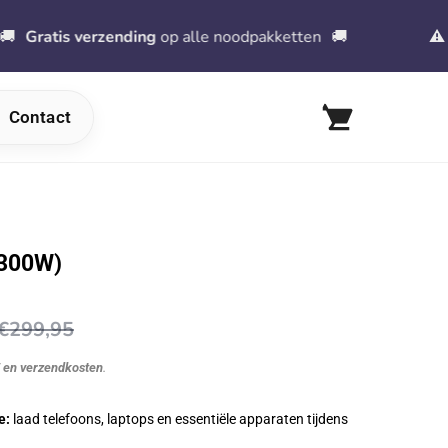
s verzending
op alle noodpakketten
🚚
⚠
️ Voorbe
Contact
(300W)
€299,95
W en verzendkosten
.
e:
laad telefoons, laptops en essentiële apparaten tijdens