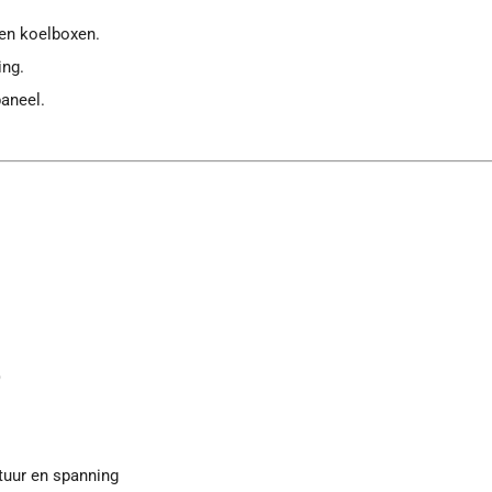
en koelboxen.
ing.
aneel.
)
atuur en spanning