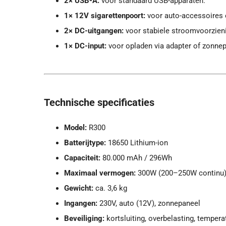
2× USB-A:
voor standaard USB-apparaten.
1× 12V sigarettenpoort:
voor auto-accessoires 
2× DC-uitgangen:
voor stabiele stroomvoorzien
1× DC-input:
voor opladen via adapter of zonnep
Technische specificaties
Model:
R300
Batterijtype:
18650 Lithium-ion
Capaciteit:
80.000 mAh / 296Wh
Maximaal vermogen:
300W (200–250W continu
Gewicht:
ca. 3,6 kg
Ingangen:
230V, auto (12V), zonnepaneel
Beveiliging:
kortsluiting, overbelasting, temper