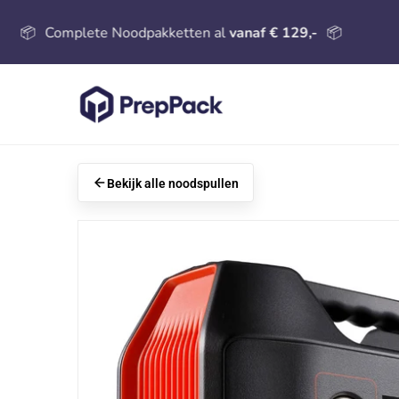
mplete Noodpakketten al
vanaf € 129,-
📦
🏆
#1
Bekijk alle noodspullen