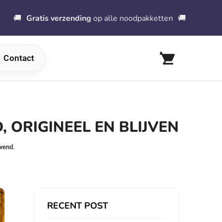
Gratis verzending
op alle noodpakketten
🚚
⚠
️
Contact
, ORIGINEEL EN BLIJVEN
jvend.
RECENT POST