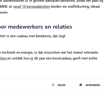
samenstellen of in grotere aantallen bestellen, zodat het past bij
t MKB: al
v
anaf 10 kerstpakketten
bieden we staffelkorting, ideaal
geven.
oor medewerkers en relaties
et is een cadeau met betekenis, dat zegt:
an techniek en energie, is dat misschien wel het meest relevante
tten
en ontdek hoe jij dit jaar een kerstcadeau geeft met échte
DELEN
AFDRUKKEN