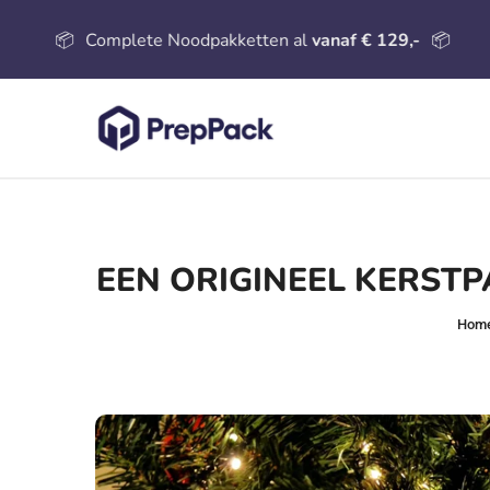
📦
Complete Noodpakketten al
vanaf € 129,-
📦
EEN ORIGINEEL KERSTPA
Hom