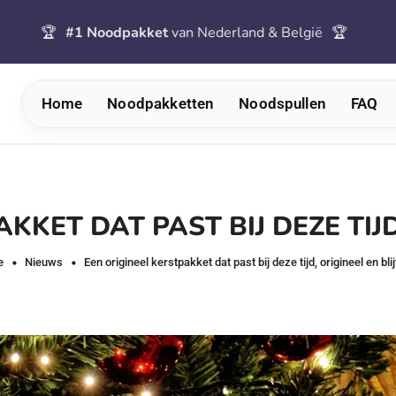
🏆
#1 Noodpakket
van Nederland & België
🏆
🚚
Home
Noodpakketten
Noodspullen
FAQ
KKET DAT PAST BIJ DEZE TIJD
e
Nieuws
Een origineel kerstpakket dat past bij deze tijd, origineel en bli