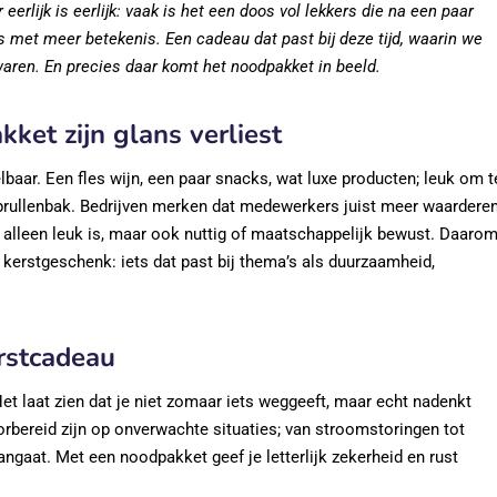
rlijk is eerlijk: vaak is het een doos vol lekkers die na een paar
s met meer betekenis. Een cadeau dat past bij deze tijd, waarin we
ren. En precies daar komt het noodpakket in beeld.
ket zijn glans verliest
baar. Een fles wijn, een paar snacks, wat luxe producten; leuk om t
f prullenbak. Bedrijven merken dat medewerkers juist meer waardere
et alleen leuk is, maar ook nuttig of maatschappelijk bewust. Daaro
kerstgeschenk: iets dat past bij thema’s als duurzaamheid,
rstcadeau
et laat zien dat je niet zomaar iets weggeeft, maar echt nadenkt
orbereid zijn op onverwachte situaties; van stroomstoringen tot
gaat. Met een noodpakket geef je letterlijk zekerheid en rust