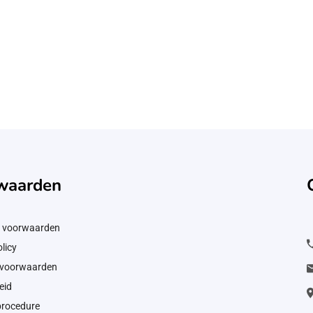
waarden
 voorwaarden
licy
svoorwaarden
eid
procedure