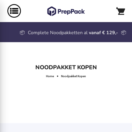
📦
Complete Noodpakketten al
vanaf € 129,-
📦
NOODPAKKET KOPEN
Home
Noodpakket Kopen