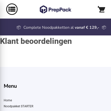
📦
Complete Noodpakketten al
vanaf € 129,-
📦
Klant beoordelingen
Menu
Home
Noodpakket STARTER