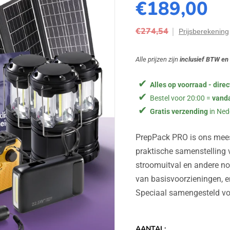
€189,00
€274,54
Prijsberekening
Alle prijzen zijn
inclusief BTW en
Gasstel (incl. 4 gasflessen)
Noodradio (Dynamo, Batterijen, 
Powerbank 20.000mAh
Alles op voorraad - direc
Opvouwbaar Zonnepaneel 30W
Bestel voor 20:00 =
vand
Complete EHBO-kit
Gratis verzending
in Ned
Zaklamp Orion 280
Nooddekens (2 stuks)
PrepPack PRO is ons mee
LED Noodlamp (incl. batterijen) ×
praktische samenstelling v
stroomuitval en andere no
Totaal losse producten
Jouw prijs
van basisvoorzieningen, e
Speciaal samengesteld voo
Je voordeel
AANTAL: