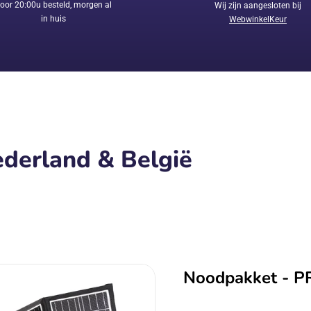
oor 20:00u besteld, morgen al
Wij zijn aangesloten bij
in huis
WebwinkelKeur
derland & België
Noodpakket - P