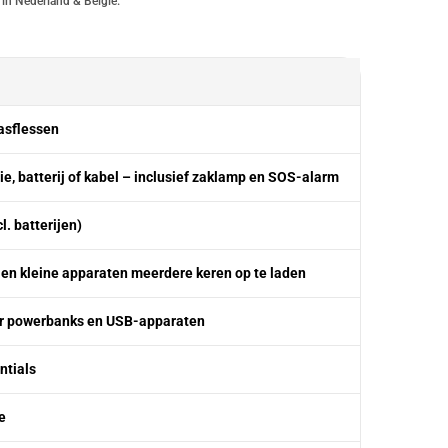
 in Nederland & België.
gasflessen
e, batterij of kabel – inclusief zaklamp en SOS-alarm
l. batterijen)
en kleine apparaten meerdere keren op te laden
r powerbanks en USB-apparaten
ntials
e