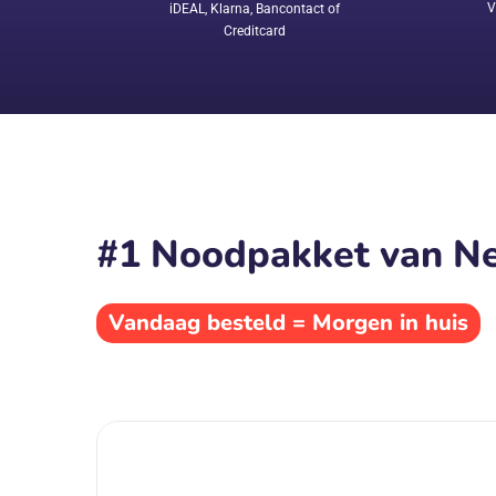
V
iDEAL, Klarna, Bancontact of
Creditcard
#1 Noodpakket van Ne
Vandaag besteld = Morgen in huis