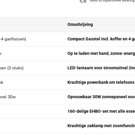
GRATIS supersnelle levering
Omschrijving
+4 gasflessen)
Compact Gasstel incl. koffer en 4 
o
Op te laden met hand, zonne-energi
en (3 stuks)
LED-lantaarn voor stroomuitval (inc
nk
Krachtige powerbank om telefoons 
nel 30w
Opvouwbaar 30W zonnepaneel voo
160-delige EHBO-set met alle esse
Krachtige zaklamp met zoomfuncti