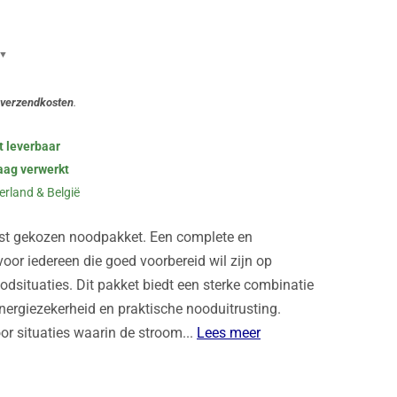
▼
 verzendkosten
.
€39,95
USB)
€44,95
t leverbaar
€49,95
€49,95
aag verwerkt
€39,95
erland & België
€16,95
€2,99
st gekozen noodpakket. Een complete en
 3
€29,85
oor iedereen die goed voorbereid wil zijn op
odsituaties. Dit pakket biedt een sterke combinatie
€274,54
nergiezekerheid en praktische nooduitrusting.
€189,00
r situaties waarin de stroom...
Lees meer
- €85,54