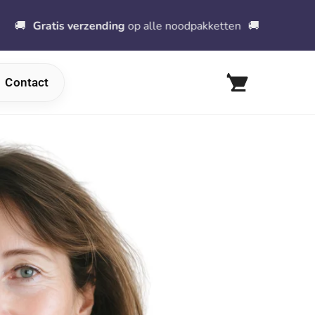
tis verzending
op alle noodpakketten
🚚
⚠
️ Voor
Contact