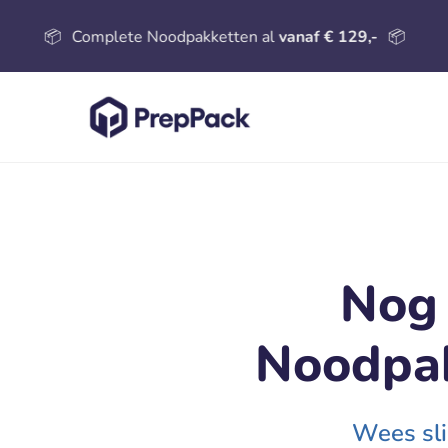
Complete Noodpakketten al
vanaf € 129,-
📦
🏆
#
Nog
Noodpa
Wees sli