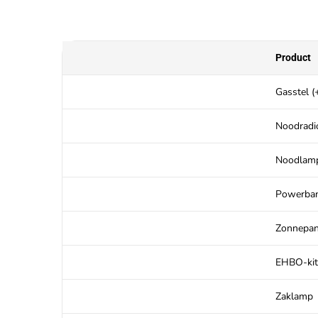
Product
Gasstel (
Noodradi
Noodlamp
Powerba
Zonnepan
EHBO-kit
Zaklamp